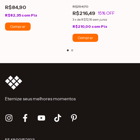
R$84,90
R$254,70
R$216,49
15
% OFF
R$82,35
com
Pix
3
x
de
R$72,16
sem juros
R$210,00
com
Pix
Eternize seus melhores momentos