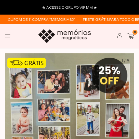
🔥 ACESSE O GRUPO VIP MM 🔥
CUPOM DE 1ª COMPRA "MEMORIAS5"
FRETE GRÁTIS PARA TODO O BRAS
0
1
/
8