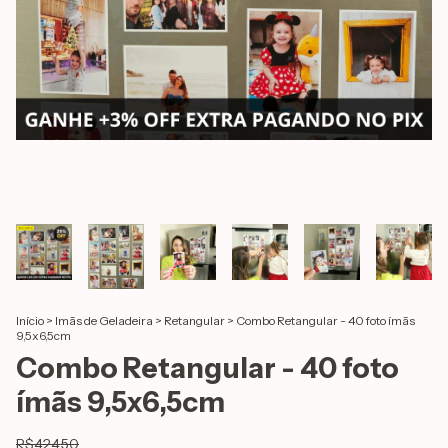
Início
>
Imãs de Geladeira
>
Retangular
>
Combo Retangular - 40 foto ímãs
9,5x6,5cm
Combo Retangular - 40 foto
ímãs 9,5x6,5cm
R$424,50