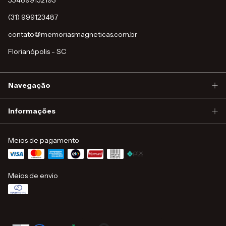
554899152193
(31) 999123487
contato@memoriasmagneticas.com.br
Florianópolis - SC
Navegação
Informações
Meios de pagamento
Meios de envio