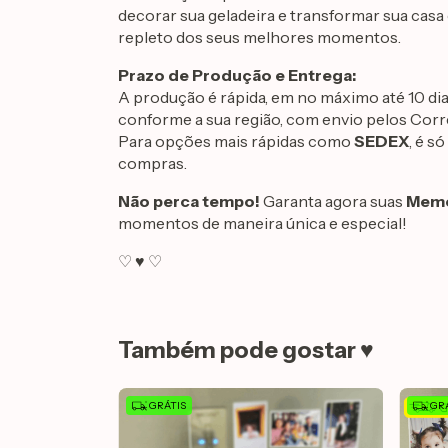
decorar sua geladeira e transformar sua cas
repleto dos seus melhores momentos.
Prazo de Produção e Entrega:
A produção é rápida, em no máximo até 10 dias ú
conforme a sua região, com envio pelos Corr
Para opções mais rápidas como
SEDEX
, é s
compras.
Não perca tempo!
Garanta agora suas
Memó
momentos de maneira única e especial!
♡ ♥ ♡
Também pode gostar ♥
GRÁTIS
GRÁ