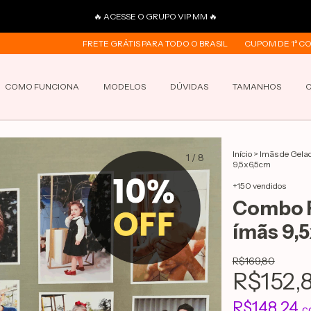
🔥 ACESSE O GRUPO VIP MM 🔥
FRETE GRÁTIS PARA TODO O BRASIL
CUPOM DE 1ª COMPRA 
COMO FUNCIONA
MODELOS
DÚVIDAS
TAMANHOS
Início
>
Imãs de Gela
1
/
8
9,5x6,5cm
+150 vendidos
Combo R
ímãs 9,
R$169,80
R$152,
R$148,24
c