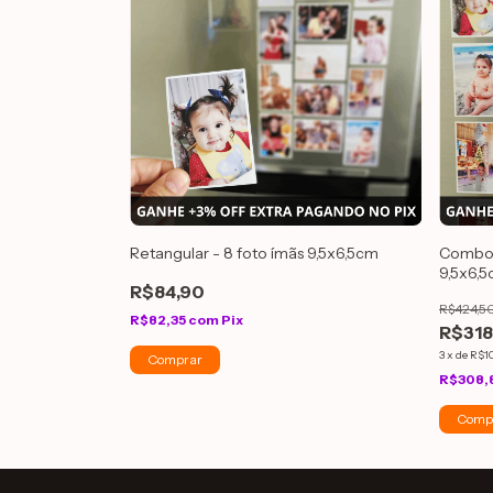
Retangular - 8 foto ímãs 9,5x6,5cm
Combo 
9,5x6,
R$84,90
R$424,5
R$82,35
com
Pix
R$318
3
x
de
R$10
R$308,