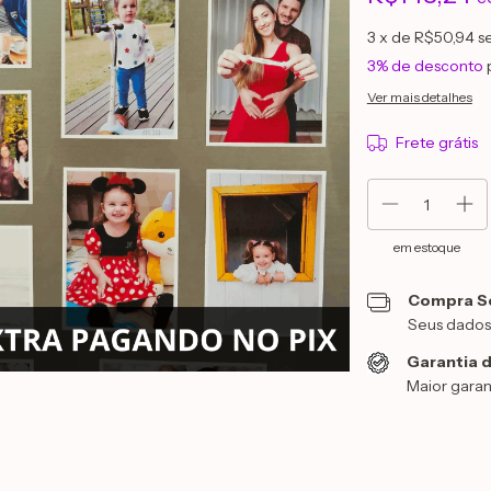
3
x de
R$50,94
s
3% de desconto
Ver mais detalhes
Frete grátis
em estoque
Compra S
Seus dados
Garantia d
Maior garan