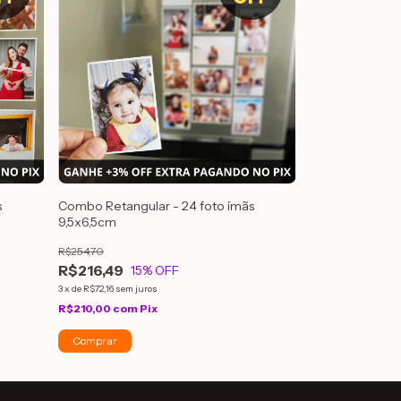
s
Combo Retangular - 24 foto ímãs
9,5x6,5cm
R$254,70
R$216,49
15
% OFF
3
x
de
R$72,16
sem juros
R$210,00
com
Pix