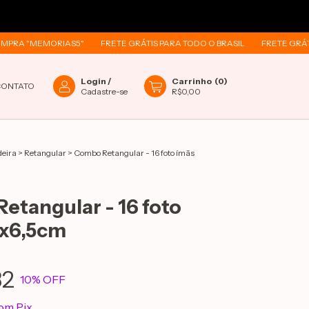
"MEMORIAS5"
FRETE GRÁTIS PARA TODO O BRASIL
FRETE GRÁTIS PARA
Login
/
Carrinho
(
0
)
CONTATO
Cadastre-se
R$0,00
deira
>
Retangular
>
Combo Retangular - 16 foto ímãs
etangular - 16 foto
5x6,5cm
82
10
% OFF
om
Pix