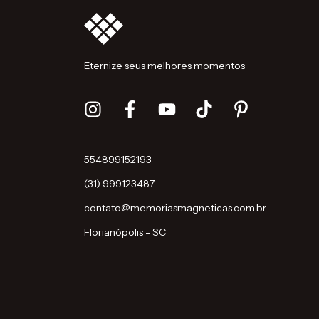
Eternize seus melhores momentos
554899152193
(31) 999123487
contato@memoriasmagneticas.com.br
Florianópolis - SC