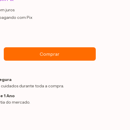
em juros
pagando com Pix
egura
 cuidados durante toda a compra.
e 1 Ano
tia do mercado.