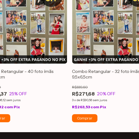
Retangular - 40 foto ímãs
Combo Retangular - 32 foto ímã
5cm
9,5x6,5cm
0
R$339,60
,37
R$271,68
25
% OFF
20
% OFF
6,12
sem juros
3
x
de
R$90,56
sem juros
82
com
Pix
R$263,53
com
Pix