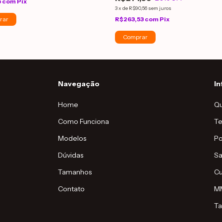
5
com
Pix
3
x
de
R$90,56
sem juros
rar
R$263,53
com
Pix
Navegação
I
Home
Q
Como Funciona
Te
Modelos
Po
Dúvidas
Sa
Tamanhos
Cu
Contato
MM
T