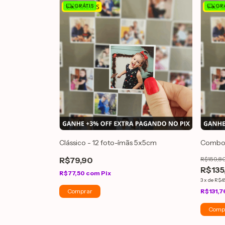
GRÁTIS
GRÁ
Clássico - 12 foto-ímãs 5x5cm
Combo 
R$79,90
R$159,8
R$135
R$77,50
com
Pix
3
x
de
R$4
R$131,7