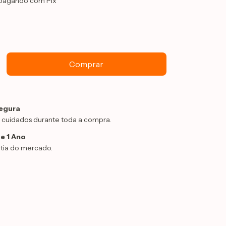
pagando com Pix
egura
 cuidados durante toda a compra.
e 1 Ano
tia do mercado.