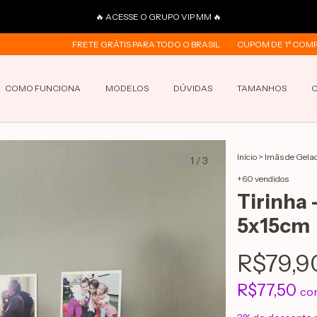
🔥 ACESSE O GRUPO VIP MM 🔥
FRETE GRÁTIS PARA TODO O BRASIL
CUPOM DE 1ª COMPRA "ME
COMO FUNCIONA
MODELOS
DÚVIDAS
TAMANHOS
Início
>
Imãs de Gela
1
/
3
+60 vendidos
Tirinha 
5x15cm
R$79,9
R$77,50
co