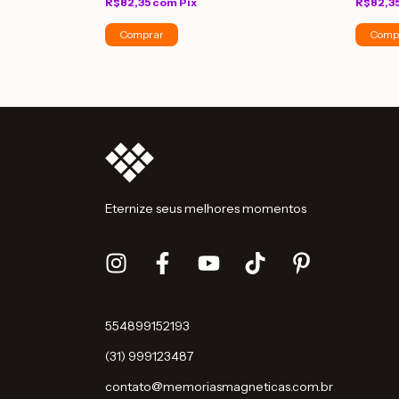
R$82,35
com
Pix
R$82,3
Comp
Eternize seus melhores momentos
554899152193
(31) 999123487
contato@memoriasmagneticas.com.br