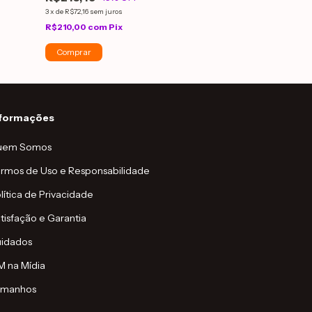
3
x
de
R$72,16
sem juros
3
x
de
R$72,16
sem jur
R$210,00
com
Pix
R$210,00
com
P
Comprar
Comprar
nformações
uem Somos
rmos de Uso e Responsabilidade
lítica de Privacidade
tisfação e Garantia
idados
 na Mídia
amanhos