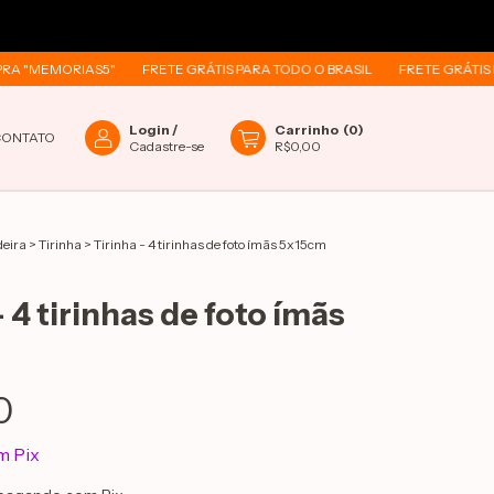
MORIAS5"
FRETE GRÁTIS PARA TODO O BRASIL
FRETE GRÁTIS PARA TO
Login
/
Carrinho
(
0
)
CONTATO
Cadastre-se
R$0,00
deira
>
Tirinha
>
Tirinha - 4 tirinhas de foto ímãs 5x15cm
- 4 tirinhas de foto ímãs
0
m
Pix