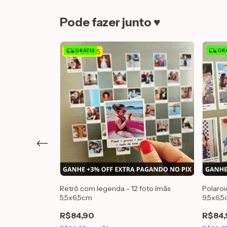
Pode fazer junto ♥
GRÁTIS
GRÁ
to-ímãs
Retrô com legenda - 12 foto ímãs
Polaroi
5,5x6,5cm
9,5x6,
R$84,90
R$84,