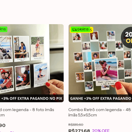
TIS
GRÁTIS
d com legenda - 8 foto ímãs
Combo Retrô com legenda - 48 
5cm
ímãs 5,5x6,5cm
90
R$339,60
R$271,68
20
% OFF