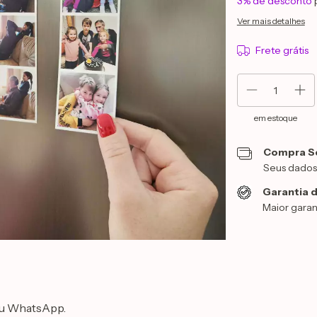
3% de desconto
Ver mais detalhes
Frete grátis
em estoque
Compra S
Seus dados
Garantia d
Maior garan
 ou WhatsApp.