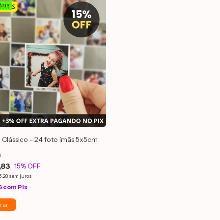
TIS
Clássico - 24 foto ímãs 5x5cm
0
,83
15
% OFF
5,28
sem juros
6
com
Pix