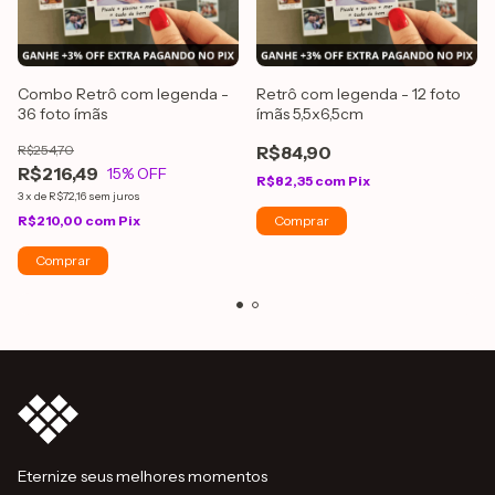
Combo Retrô com legenda -
Retrô com legenda - 12 foto
36 foto ímãs
ímãs 5,5x6,5cm
R$254,70
R$84,90
R$216,49
15
% OFF
R$82,35
com
Pix
3
x
de
R$72,16
sem juros
R$210,00
com
Pix
Comprar
Eternize seus melhores momentos