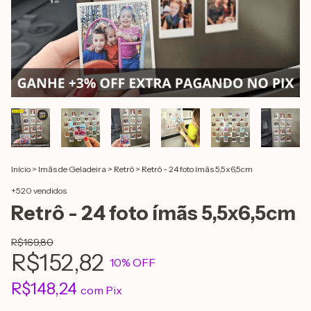
Início
>
Imãs de Geladeira
>
Retrô
>
Retrô - 24 foto ímãs 5,5x6,5cm
+520 vendidos
Retrô - 24 foto ímãs 5,5x6,5cm
R$169,80
R$152,82
10
% OFF
R$148,24
com
Pix