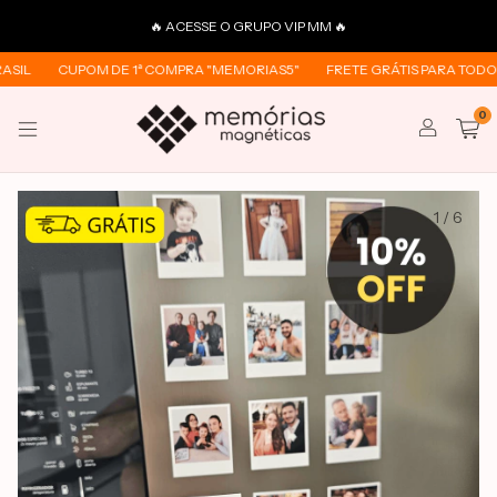
🔥 ACESSE O GRUPO VIP MM 🔥
IL
CUPOM DE 1ª COMPRA "MEMORIAS5"
FRETE GRÁTIS PARA TODO O 
0
1
/
6