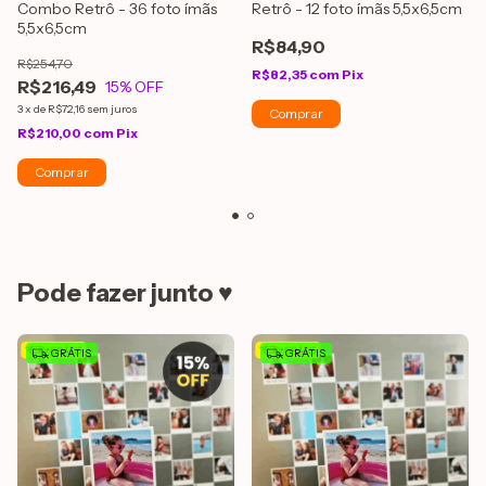
Combo Retrô - 36 foto ímãs
Retrô - 12 foto ímãs 5,5x6,5cm
5,5x6,5cm
R$84,90
R$254,70
R$82,35
com
Pix
R$216,49
15
% OFF
3
x
de
R$72,16
sem juros
R$210,00
com
Pix
Pode fazer junto ♥
GRÁTIS
GRÁTIS