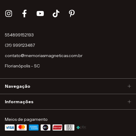
554899152193
(31) 999123487
contato@memoriasmagneticas.com.br
Florianópolis - SC
Navegação
Informações
Meios de pagamento