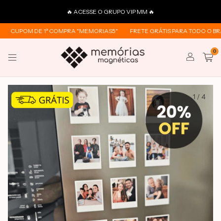
🔥 ACESSE O GRUPO VIP MM 🔥
CUPOM DE 1ª COMPRA "MEMORIAS5"
FRETE GRÁTIS PARA TODO O BRASI
0
1
/
4