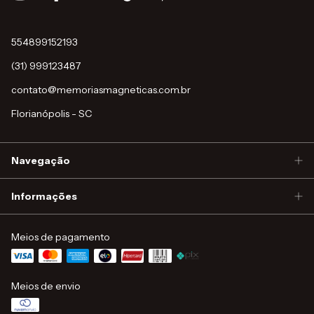
554899152193
(31) 999123487
contato@memoriasmagneticas.com.br
Florianópolis - SC
Navegação
Informações
Meios de pagamento
Meios de envio