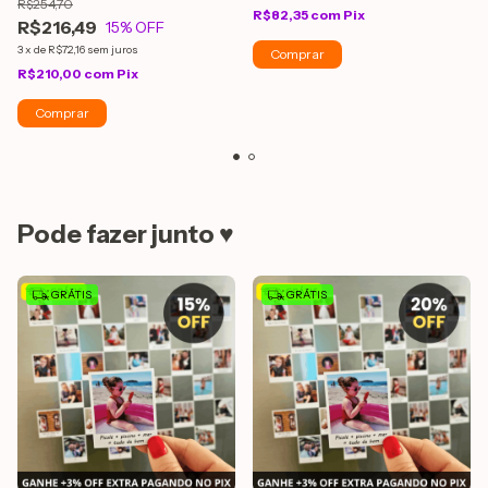
R$254,70
R$82,35
com
Pix
R$216,49
15
% OFF
3
x
de
R$72,16
sem juros
R$210,00
com
Pix
Pode fazer junto ♥
GRÁTIS
GRÁTIS