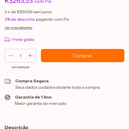
R$263,53
com
Pix
3
x de
R$90,56
sem juros
3% de desconto
pagando com Pix
Ver mais detalhes
Frete grátis
em estoque
Compra Segura
Seus dados cuidados durante toda a compra.
Garantia de 1 Ano
Maior garantia do mercado.
Descrição