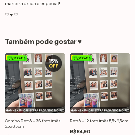
maneira única e especial!
♡ ♥ ♡
Também pode gostar ♥
GRÁTIS
GRÁTIS
Combo Retrô - 36 foto ímãs
Retrô - 12 foto ímãs 5,5x6,5cm
5,5x6,5cm
R$84,90