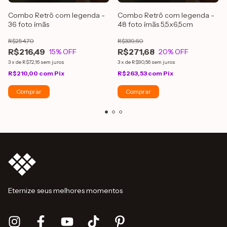
Combo Retrô com legenda -
Combo Retrô com legenda -
36 foto ímãs
48 foto ímãs 5,5x6,5cm
R$254,70
R$339,60
R$216,49
R$271,68
15
% OFF
20
% OFF
3
x
de
R$72,16
sem juros
3
x
de
R$90,56
sem juros
R$210,00
com
Pix
R$263,53
com
Pix
Comprar
Eternize seus melhores momentos