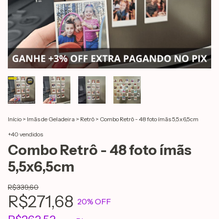
Início
>
Imãs de Geladeira
>
Retrô
>
Combo Retrô - 48 foto ímãs 5,5x6,5cm
+40 vendidos
Combo Retrô - 48 foto ímãs
5,5x6,5cm
R$339,60
R$271,68
20
% OFF